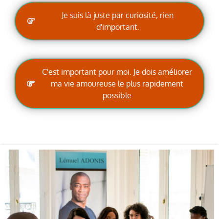
Je suis là juste par curiosité, rien
d'important.
C'est important pour moi. Je dois améliorer
ma vie amoureuse le plus rapidement
possible