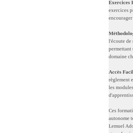
Exercices 
exercices p
encourager 
Méthodolog
l'écoute de
permettant 
domaine ch
Accès Faci
règlement e
les modules
d'apprentis
Ces formati
autonome to
Lemuel Adon