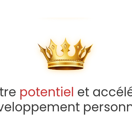
otre
potentiel
et accél
veloppement personn