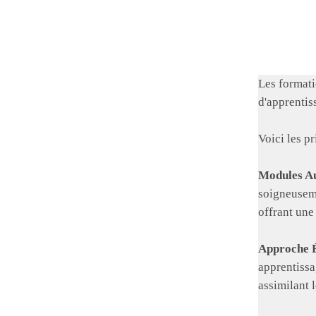
Les formati
d'apprentis
Voici les p
Modules Au
soigneuseme
offrant une
Approche É
apprentissa
assimilant 