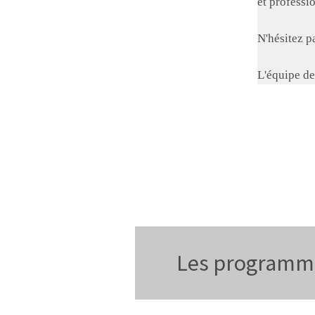
et professi
N'hésitez p
L'équipe d
Les programm