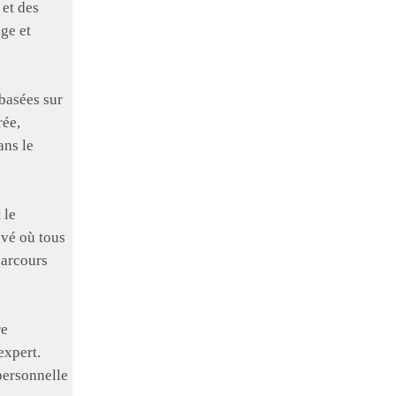
 et des
age et
basées sur
rée,
ans le
 le
ivé où tous
parcours
re
expert.
personnelle