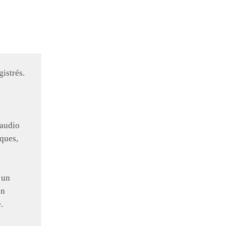
istrés.
 audio
ques,
 un
en
.