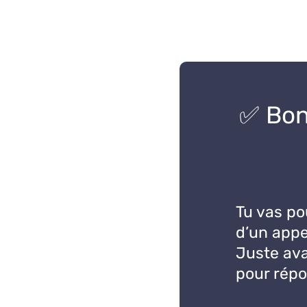
✅ Bon
Tu vas po
d’un appel
Juste ava
pour rép