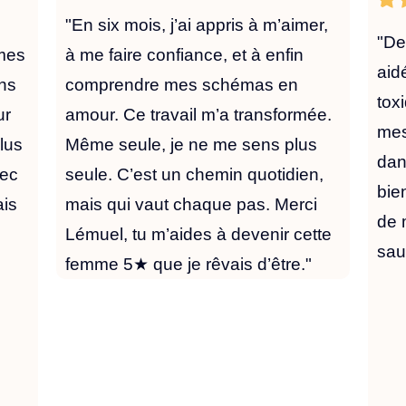
"En six mois, j’ai appris à m’aimer,
"De
 mes
à me faire confiance, et à enfin
aid
ans
comprendre mes schémas en
tox
ur
amour. Ce travail m’a transformée.
mes
plus
Même seule, je ne me sens plus
dan
vec
seule. C’est un chemin quotidien,
bie
ais
mais qui vaut chaque pas. Merci
de 
Lémuel, tu m’aides à devenir cette
sau
femme 5★ que je rêvais d’être."