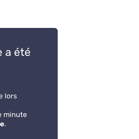
 a été
 lors
e minute
de
.