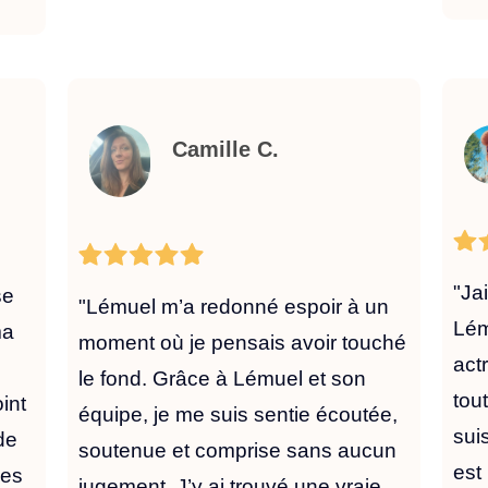
Camille C.
"Ja
se
"Lémuel m’a redonné espoir à un
Lém
ma
moment où je pensais avoir touché
act
le fond. Grâce à Lémuel et son
tou
int
équipe, je me suis sentie écoutée,
sui
de
soutenue et comprise sans aucun
est
mes
jugement. J’y ai trouvé une vraie