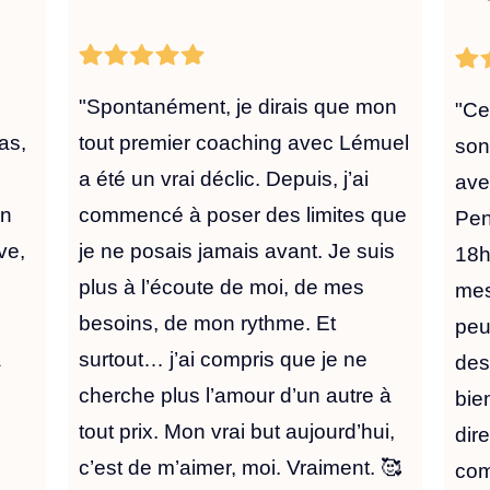
"Spontanément, je dirais que mon
"Ce
as,
tout premier coaching avec Lémuel
son
a été un vrai déclic. Depuis, j’ai
ave
in
commencé à poser des limites que
Pen
ve,
je ne posais jamais avant. Je suis
18h
plus à l’écoute de moi, de mes
mes
besoins, de mon rythme. Et
peu
a
surtout… j’ai compris que je ne
des
cherche plus l’amour d’un autre à
bie
tout prix. Mon vrai but aujourd’hui,
dire
c’est de m’aimer, moi. Vraiment. 🥰
com