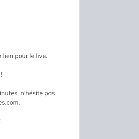
lien pour le live.
!
inutes, n'hésite pas
es.com
.
!