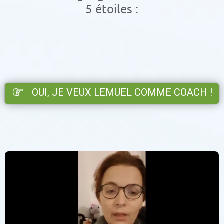
5 étoiles :
OUI, JE VEUX LEMUEL COMME COACH !