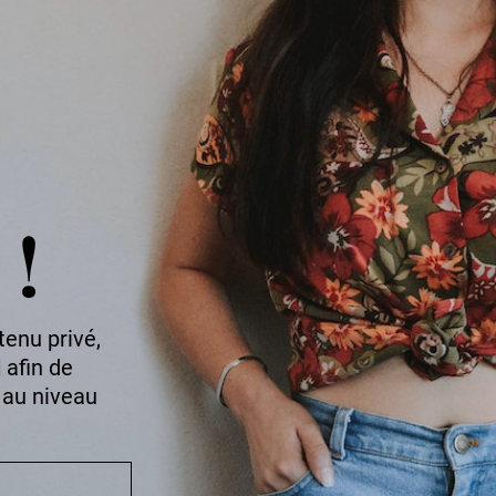
 !
tenu privé,
l
afin de
 au niveau